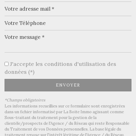
Leaflet
|
©
Jawg
Maps
|
© OpenStreetMap
Bar
J'accepte les conditions d'utilisation des
École maternelle
données (*)
École primaire
ENVOYER
Bureau de poste
*Champs obligatoires
Mairie
Les informations recueillies sur ce formulaire sont enregistrées
dans un fichier informatisé par La Boite Immo agissant comme
statistiques
Sous-traitant du traitement pour la gestion de la
clientèle/prospects de l'Agence / du Réseau qui reste Responsable
du Traitement de vos Données personnelles. La base légale du
Nombre d'habitants
12 619
traitement repose sur l'intérêt légitime de l'Agence / du Réseau.