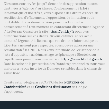
Elles sont conservées jusqu'à demande de suppression et sont
Propriétaires (vs. locataires)
46,63 %
destinées à l'Agence / au Réseau. Conformément à la loi «
informatique et libertés », vous disposez des droits d’accès, de
Taxe habitation
12,43 %
rectification, d’effacement, d’opposition, de limitation et de
Taxe foncière
5,66 %
portabilité de vos données. Vous pouvez retirer votre
consentement à tout moment en contactant directement l’Agence
Habitants de moins de 25 ans
38,90 %
/ Le Réseau. Consultez le site
https://cnil.fr/fr
pour plus
d’informations sur vos droits. Si vous estimez, après avoir
Habitants de 25 à 55 ans
40,11 %
contacté l'Agence / le Réseau, que vos droits « Informatique et
Habitants de plus de 55 ans
21 %
Libertés » ne sont pas respectés, vous pouvez adresser une
réclamation à la CNIL. Nous vous informons de l’existence de la
Nombre d'enfants par famille
1,09
liste d'opposition au démarchage téléphonique « Bloctel », sur
laquelle vous pouvez vous inscrire ici :
https://www.bloctel.gouv.fr
.
Familles sans enfant
38,92 %
Dans le cadre de la protection des Données personnelles, nous vous
Familles avec 1 ou 2 enfants
0,36 %
invitons à ne pas inscrire de Données sensibles dans le champ de
saisie libre.
Maisons
45,23 %
Ce site est protégé par reCAPTCHA, les
Politiques de
Appartements
54,77 %
Confidentialité
et es
Conditions d'utilisation
de Google
s'appliquent.
Familles avec 3 enfants
7,90 %