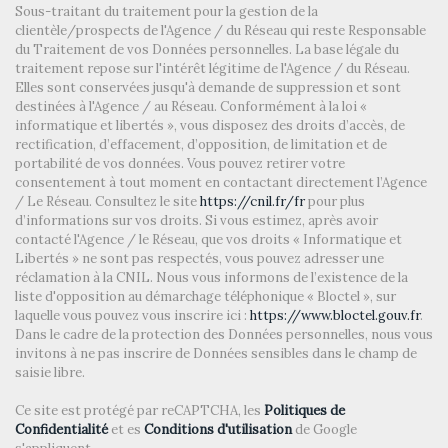
Sous-traitant du traitement pour la gestion de la
clientèle/prospects de l'Agence / du Réseau qui reste Responsable
Bureau de poste
du Traitement de vos Données personnelles. La base légale du
traitement repose sur l'intérêt légitime de l'Agence / du Réseau.
statistiques
Elles sont conservées jusqu'à demande de suppression et sont
destinées à l'Agence / au Réseau. Conformément à la loi «
informatique et libertés », vous disposez des droits d’accès, de
Nombre d'habitants
22 714
rectification, d’effacement, d’opposition, de limitation et de
portabilité de vos données. Vous pouvez retirer votre
Propriétaires (vs. locataires)
52,69 %
consentement à tout moment en contactant directement l’Agence
/ Le Réseau. Consultez le site
https://cnil.fr/fr
pour plus
Taxe habitation
24,53 %
d’informations sur vos droits. Si vous estimez, après avoir
Taxe foncière
14,44 %
contacté l'Agence / le Réseau, que vos droits « Informatique et
Libertés » ne sont pas respectés, vous pouvez adresser une
Habitants de moins de 25 ans
21,94 %
réclamation à la CNIL. Nous vous informons de l’existence de la
liste d'opposition au démarchage téléphonique « Bloctel », sur
Habitants de 25 à 55 ans
36,69 %
laquelle vous pouvez vous inscrire ici :
https://www.bloctel.gouv.fr
.
Habitants de plus de 55 ans
41,37 %
Dans le cadre de la protection des Données personnelles, nous vous
invitons à ne pas inscrire de Données sensibles dans le champ de
Nombre d'enfants par famille
0,65
saisie libre.
Familles sans enfant
58,67 %
Ce site est protégé par reCAPTCHA, les
Politiques de
Confidentialité
Familles avec 1 ou 2 enfants
et es
Conditions d'utilisation
de Google
2,02 %