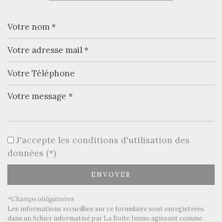
−
Leaflet
|
©
Jawg
Maps
|
© OpenStreetMap
J'accepte les conditions d'utilisation des
Bar
données (*)
Collège
ENVOYER
École maternelle
*Champs obligatoires
École primaire
Les informations recueillies sur ce formulaire sont enregistrées
dans un fichier informatisé par La Boite Immo agissant comme
Gare ferroviaire