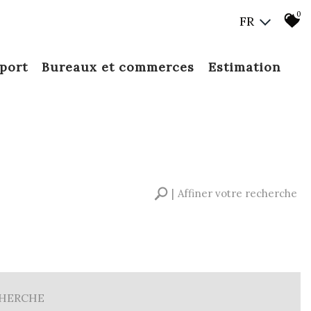
0
FR
 port
bureaux et commerces
estimation
Affiner votre recherche
RECHERCHE
+ de critères
+
CHERCHE