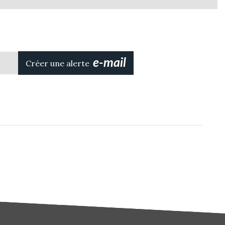
e-mail
!
Créer une alerte