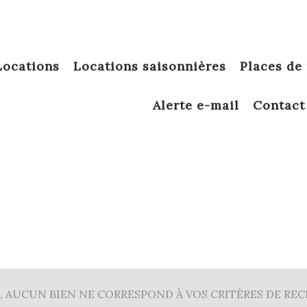
locations
locations saisonnières
places de
alerte e-mail
contact
5KM
10KM
25KM
, AUCUN BIEN NE CORRESPOND À VOS CRITÈRES DE RE