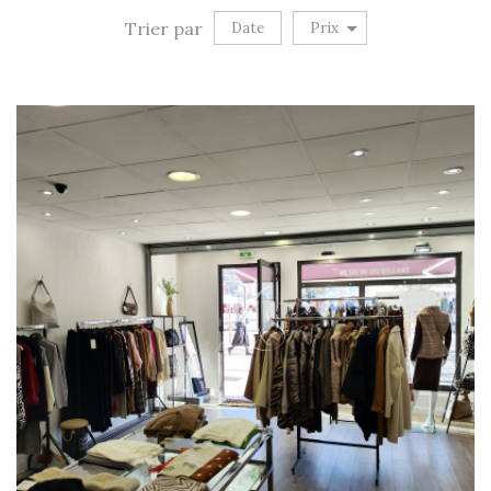
Trier par
Date
Prix
Vente Immobilier Professionnel
RECHERCHE
+ de critères
+
5KM
10KM
25KM