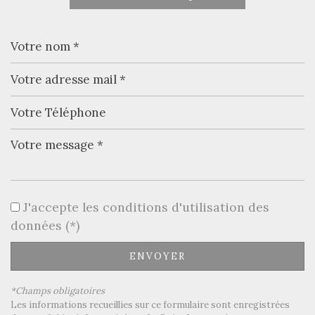
−
Leaflet
|
©
Jawg
Maps
|
© OpenStreetMap
J'accepte les conditions d'utilisation des
Collège
données (*)
École maternelle
ENVOYER
École primaire
*Champs obligatoires
Bureau de poste
Les informations recueillies sur ce formulaire sont enregistrées