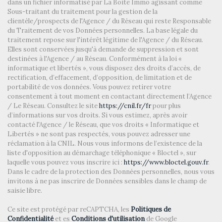
dans un fichier informatisé par La Boite Immo agissant comme
Mairie
Sous-traitant du traitement pour la gestion de la
clientèle/prospects de l'Agence / du Réseau qui reste Responsable
statistiques
du Traitement de vos Données personnelles. La base légale du
traitement repose sur l'intérêt légitime de l'Agence / du Réseau.
Elles sont conservées jusqu'à demande de suppression et sont
Nombre d'habitants
22 714
destinées à l'Agence / au Réseau. Conformément à la loi «
informatique et libertés », vous disposez des droits d’accès, de
Propriétaires (vs. locataires)
52,69 %
rectification, d’effacement, d’opposition, de limitation et de
portabilité de vos données. Vous pouvez retirer votre
Taxe habitation
24,53 %
consentement à tout moment en contactant directement l’Agence
Taxe foncière
14,44 %
/ Le Réseau. Consultez le site
https://cnil.fr/fr
pour plus
d’informations sur vos droits. Si vous estimez, après avoir
Habitants de moins de 25 ans
21,94 %
contacté l'Agence / le Réseau, que vos droits « Informatique et
Libertés » ne sont pas respectés, vous pouvez adresser une
Habitants de 25 à 55 ans
36,69 %
réclamation à la CNIL. Nous vous informons de l’existence de la
Habitants de plus de 55 ans
41,37 %
liste d'opposition au démarchage téléphonique « Bloctel », sur
laquelle vous pouvez vous inscrire ici :
https://www.bloctel.gouv.fr
.
Nombre d'enfants par famille
0,65
Dans le cadre de la protection des Données personnelles, nous vous
invitons à ne pas inscrire de Données sensibles dans le champ de
Familles sans enfant
58,67 %
saisie libre.
Familles avec 1 ou 2 enfants
2,02 %
Ce site est protégé par reCAPTCHA, les
Politiques de
Maisons
16,59 %
Confidentialité
et es
Conditions d'utilisation
de Google