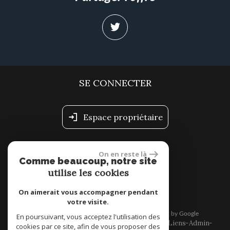
SE CONNECTER
Espace propriétaire
On en reste là
site réalisé par
Comme beaucoup, notre site
utilise les cookies
On aimerait vous accompagner pendant
votre visite.
© 2026 | Tous droits réservés | Traduction powered by Google
En poursuivant, vous acceptez l'utilisation des
Plan du site
Mentions légales
Nos honoraires
Liens
Admin
cookies par ce site, afin de vous proposer des