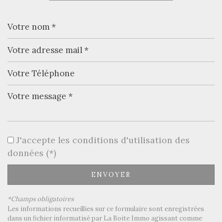
−
Leaflet
|
©
Jawg
Maps
|
© OpenStreetMap
J'accepte les conditions d'utilisation des
Bar
données (*)
Collège
ENVOYER
École maternelle
*Champs obligatoires
École primaire
Les informations recueillies sur ce formulaire sont enregistrées
dans un fichier informatisé par La Boite Immo agissant comme
Bureau de poste