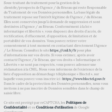
Sous-traitant du traitement pour la gestion de la
clientèle/prospects de l'Agence / du Réseau qui reste Responsable
Mairie
du Traitement de vos Données personnelles. La base légale du
traitement repose sur l'intérêt légitime de l'Agence / du Réseau.
statistiques
Elles sont conservées jusqu'à demande de suppression et sont
destinées à l'Agence / au Réseau. Conformément à la loi «
informatique et libertés », vous disposez des droits d’accès, de
Nombre d'habitants
22 714
rectification, d’effacement, d’opposition, de limitation et de
portabilité de vos données. Vous pouvez retirer votre
Propriétaires (vs. locataires)
52,69 %
consentement à tout moment en contactant directement l’Agence
/ Le Réseau. Consultez le site
https://cnil.fr/fr
pour plus
Taxe habitation
24,53 %
d’informations sur vos droits. Si vous estimez, après avoir
Taxe foncière
14,44 %
contacté l'Agence / le Réseau, que vos droits « Informatique et
Libertés » ne sont pas respectés, vous pouvez adresser une
Habitants de moins de 25 ans
21,94 %
réclamation à la CNIL. Nous vous informons de l’existence de la
liste d'opposition au démarchage téléphonique « Bloctel », sur
Habitants de 25 à 55 ans
36,69 %
laquelle vous pouvez vous inscrire ici :
https://www.bloctel.gouv.fr
.
Habitants de plus de 55 ans
41,37 %
Dans le cadre de la protection des Données personnelles, nous vous
invitons à ne pas inscrire de Données sensibles dans le champ de
Nombre d'enfants par famille
0,65
saisie libre.
Familles sans enfant
58,67 %
Ce site est protégé par reCAPTCHA, les
Politiques de
Confidentialité
Familles avec 1 ou 2 enfants
et es
Conditions d'utilisation
de Google
2,02 %