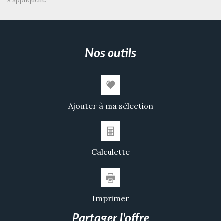
s'appliquent.
Maisons
16,59 %
Appartements
83,41 %
Familles avec 3 enfants
3,54 %
nos outils
Ajouter à ma sélection
Calculette
Imprimer
partager l'offre